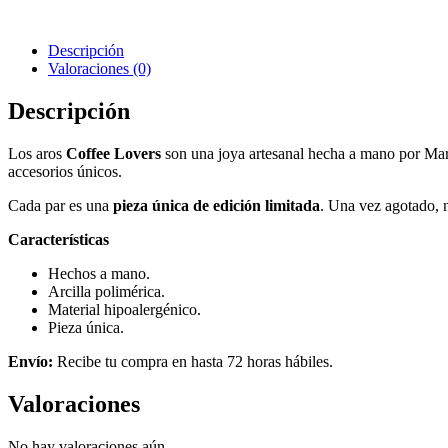
mod
3
cantidad
Descripción
Valoraciones (0)
Descripción
Los aros
Coffee Lovers
son una joya artesanal hecha a mano por M
accesorios únicos.
Cada par es una
pieza única de edición limitada
. Una vez agotado, n
Características
Hechos a mano.
Arcilla polimérica.
Material hipoalergénico.
Pieza única.
Envío:
Recibe tu compra en hasta 72 horas hábiles.
Valoraciones
No hay valoraciones aún.