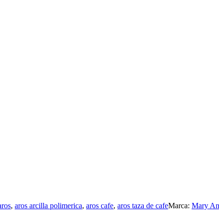
aros
,
aros arcilla polimerica
,
aros cafe
,
aros taza de cafe
Marca:
Mary Ann