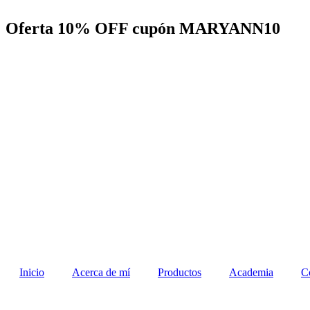
Ir
al
Oferta
10% OFF cupón MARYANN10
contenido
Inicio
Acerca de mí
Productos
Academia
C