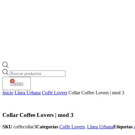
Búsqueda
de
0
productos
Carrito
Inicio
Línea Urbana
Coffe Lovers
Collar Coffee Lovers | mod 3
Collar Coffee Lovers | mod 3
SKU
coffecollar3
Categorías
Coffe Lovers
,
Línea Urbana
Etiquetas