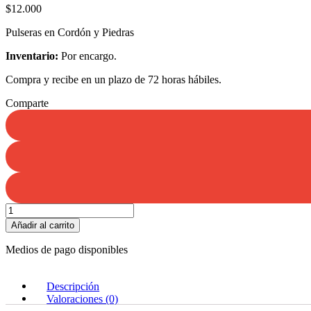
$
12.000
Pulseras en Cordón y Piedras
Inventario:
Por encargo.
Compra y recibe en un plazo de 72 horas hábiles.
Comparte
Pulsera
Cabeza
Añadir al carrito
de
León
Medios de pago disponibles
cantidad
Descripción
Valoraciones (0)