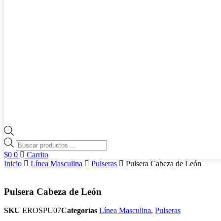
Búsqueda
de
$
0
0
Carrito
productos
Inicio
Línea Masculina
Pulseras
Pulsera Cabeza de León
Pulsera Cabeza de León
SKU
EROSPU07
Categorías
Línea Masculina
,
Pulseras