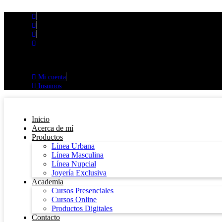
Ir
al
contenido
Oferta
10% OFF cupón
Mi cuenta
Insumos
Inicio
Acerca de mí
Productos
Línea Urbana
Línea Masculina
Línea Nupcial
Joyería Exclusiva
Academia
Cursos Presenciales
Cursos Online
Productos Digitales
Contacto