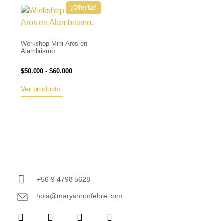
¡Oferta!
Workshop Mini Aros en
Alambrismo.
$
50.000
-
$
60.000
Ver producto
+56 9 4798 5628
hola@maryannorfebre.com