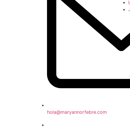
hola@maryannorfebre.com