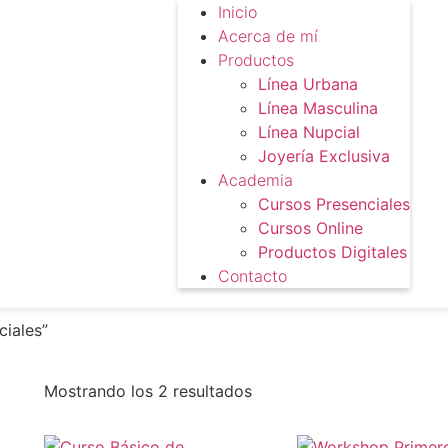
Inicio
Acerca de mí
Productos
Línea Urbana
Línea Masculina
Línea Nupcial
Joyería Exclusiva
Academia
Cursos Presenciales
Cursos Online
Productos Digitales
Contacto
ciales”
Mostrando los 2 resultados