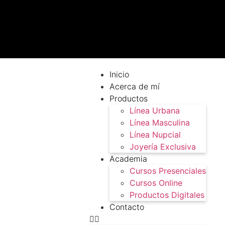
Inicio
Acerca de mí
Productos
Línea Urbana
Línea Masculina
Línea Nupcial
Joyería Exclusiva
Academia
Cursos Presenciales
Cursos Online
Productos Digitales
Contacto