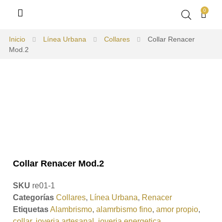
0
Inicio
Línea Urbana
Collares
Collar Renacer
Mod.2
Collar Renacer Mod.2
SKU
re01-1
Categorías
Collares
,
Línea Urbana
,
Renacer
Etiquetas
Alambrismo
,
alamrbismo fino
,
amor propio
,
collar
,
joyeria artesanal
,
joyeria energetica