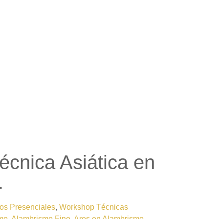
cnica Asiática en
.
os Presenciales
,
Workshop Técnicas
mo
,
Alambrismo Fino
,
Aros en Alambrismo
,