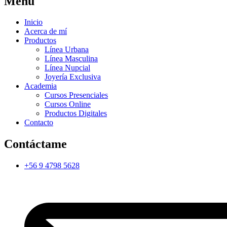
Menú
Inicio
Acerca de mí
Productos
Línea Urbana
Línea Masculina
Línea Nupcial
Joyería Exclusiva
Academia
Cursos Presenciales
Cursos Online
Productos Digitales
Contacto
Contáctame
+56 9 4798 5628