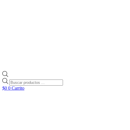
Búsqueda
de
$
0
0
Carrito
productos