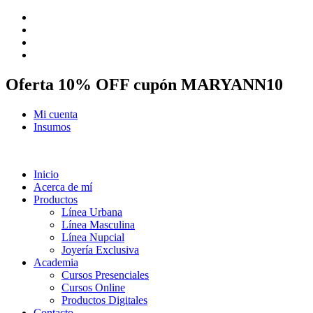
Ir
al
contenido
Oferta
10% OFF cupón MARYANN10
Mi cuenta
Insumos
Inicio
Acerca de mí
Productos
Línea Urbana
Línea Masculina
Línea Nupcial
Joyería Exclusiva
Academia
Cursos Presenciales
Cursos Online
Productos Digitales
Contacto