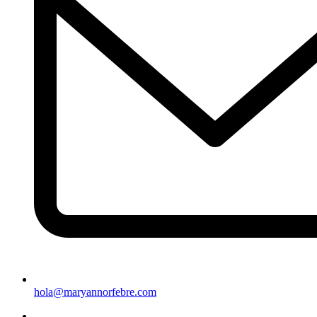
hola@maryannorfebre.com