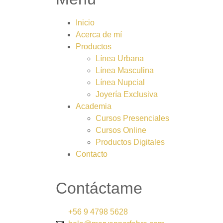
Inicio
Acerca de mí
Productos
Línea Urbana
Línea Masculina
Línea Nupcial
Joyería Exclusiva
Academia
Cursos Presenciales
Cursos Online
Productos Digitales
Contacto
Contáctame
+56 9 4798 5628