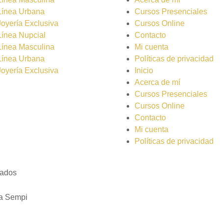
Línea Urbana
Cursos Presenciales
Joyería Exclusiva
Cursos Online
Línea Nupcial
Contacto
Línea Masculina
Mi cuenta
Línea Urbana
Políticas de privacidad
Joyería Exclusiva
Inicio
Acerca de mí
Cursos Presenciales
Cursos Online
Contacto
Mi cuenta
Políticas de privacidad
vados
 a
Sempi