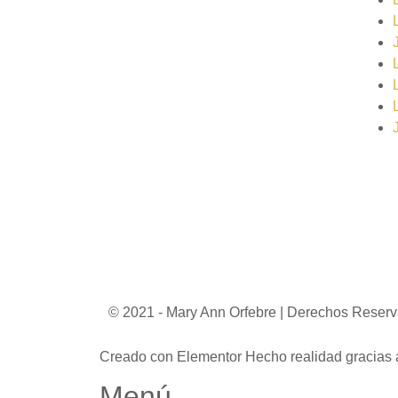
© 2021 - Mary Ann Orfebre | Derechos Reser
Creado con
Elementor
Hecho realidad gracias
Menú