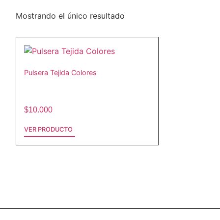
Mostrando el único resultado
Pulsera Tejida Colores
$
10.000
VER PRODUCTO