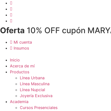
Ir
al
contenido
Oferta
10% OFF cupón MAR
Mi cuenta
Insumos
Inicio
Acerca de mí
Productos
Línea Urbana
Línea Masculina
Línea Nupcial
Joyería Exclusiva
Academia
Cursos Presenciales