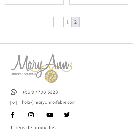
←
1
2
+56 9 4798 5628
hola@maryannorfebre.com
Líneas de productos